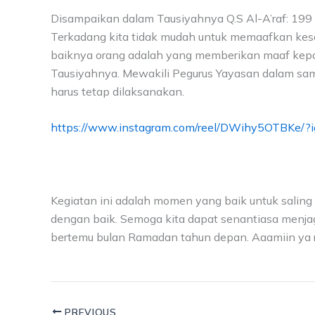
Disampaikan dalam Tausiyahnya Q.S Al-A’raf: 199 “
Terkadang kita tidak mudah untuk memaafkan kesala
baiknya orang adalah yang memberikan maaf kepa
Tausiyahnya. Mewakili Pegurus Yayasan dalam sa
harus tetap dilaksanakan.
https://www.instagram.com/reel/DWihy5OTBKe
Kegiatan ini adalah momen yang baik untuk salin
dengan baik. Semoga kita dapat senantiasa menjag
bertemu bulan Ramadan tahun depan. Aaamiin ya ra
PREVIOUS