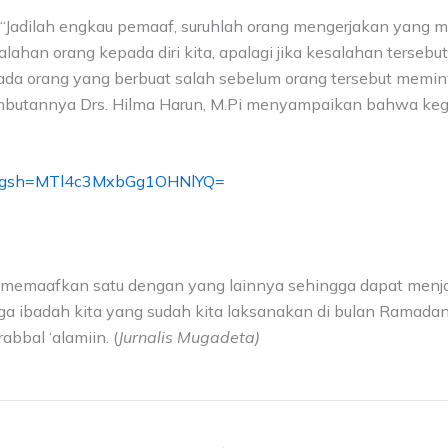
Jadilah engkau pemaaf, suruhlah orang mengerjakan yang mak
han orang kepada diri kita, apalagi jika kesalahan tersebut
da orang yang berbuat salah sebelum orang tersebut memin
mbutannya Drs. Hilma Harun, M.Pi menyampaikan bahwa kegi
/?igsh=MTl4c3MxbGg1OHNlYQ=
g memaafkan satu dengan yang lainnya sehingga dapat menj
a ibadah kita yang sudah kita laksanakan di bulan Ramadan 
bbal ‘alamiin. (
Jurnalis Mugadeta)