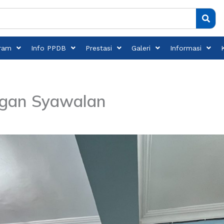
ram
Info PPDB
Prestasi
Galeri
Informasi
ngan Syawalan