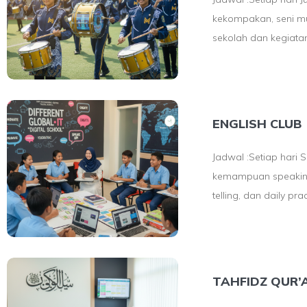
kekompakan, seni mu
sekolah dan kegiatan
ENGLISH CLUB
Jadwal :Setiap hari
kemampuan speaking, 
telling, dan daily prac
TAHFIDZ QUR’