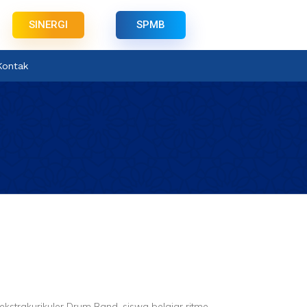
SINERGI
SPMB
Kontak
ekstrakurikuler Drum Band, siswa belajar ritme,