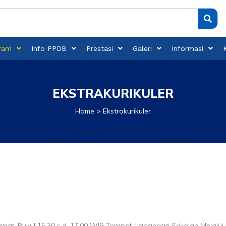
ram
Info PPDB
Prestasi
Galeri
Informasi
EKSTRAKURIKULER
Home
Ekstrakurikuler
Jumat, Pukul 15.30 s.d. 17.00 WIB Tempat :Lapangan Sekolah Melalui 