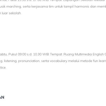
sik marching, serta kerjasama tim untuk tampil harmonis dan memb
 luar sekolah.
 Sabtu, Pukul 09.00 s.d. 10.30 WIB Tempat :Ruang Multimedia Engli
listening, pronunciation, serta vocabulary melalui metode fun learn
tice.
AN