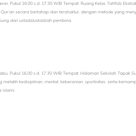
Senin, Pukul 16.00 s.d. 17.30 WIB Tempat :Ruang Kelas Tahfidz Ekstr
Qur’an secara bertahap dan terstruktur, dengan metode yang men
ung dari ustadz/ustadzah pembina.
Rabu, Pukul 16.00 s.d. 17.30 WIB Tempat :Halaman Sekolah Tapak Su
elatih kedisiplinan, mental, keberanian, sportivitas, serta kemam
 islami.