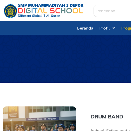
Skip
to
content
Beranda
Profil
Prog
DRUM BAND
Jadwal :Setiap hari 