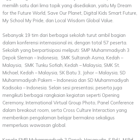
memilih satu dari lima topik yang disediakan, yaitu My Dream
for the Future World, Save Our Planet, Digital Kids Smart Future,
My School My Pride, dan Local Wisdom Global Value.
Sebanyak 19 tim dari berbagai sekolah turut ambil bagian
dalam konferensi internasional ini, dengan total 57 peserta.
Sekolah yang berpartisipasi meliputi: SMP Muhammadiyah 3
Depok Sleman – Indonesia, SMK Sultanah Asma, Kedah –
Malaysia, SMK Tunku Sofiah, Kedah – Malaysia, SMK St.
Michael, Kedah – Malaysia, SK Batu 3, Johor – Malaysia, SD
Muhammadiyah Pakem – Indonesia dan SD Muhammadiyah
Kadisoka – Indonesia. Selain sesi presentasi, peserta juga
mengikuti berbagai rangkaian kegiatan seperti Opening
Ceremony, International Virtual Group Photo, Panel Conference
dalam breakout room, serta Cross Culture Interaction yang
memberikan pengalaman belajar bermakna sekaligus
memperluas wawasan global.
Kepala SMP Muhammadiyah 3 Depok, Hasanudin, S.Pd.I., M.Pd.,